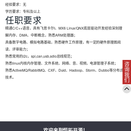
经验要求：无
学历要求：专科及以上
任职要求
精通C/C++语音，具有飞思卡尔I、MX6 Linux/QNX底层驱动开发经验深刻理
解内存、DMA、中断概念，熟悉ARM处理器；
具备数字电路、模拟电路基础，熟悉硬件工作原理，有一定的硬件原理图阅
读、评审能力；
熟悉常用的i2c，spi,can,usb,sdio总线规范；
熟悉linux内核内存管理、文件系统、网络、音、视频，电源管理子系统；
咨询我们
熟悉ActiveMQ/RabbitMQ、CXF、Duid、Hadoop、Storm、Dubbo等分布式
技术。
欢迎来到恒拓开源！