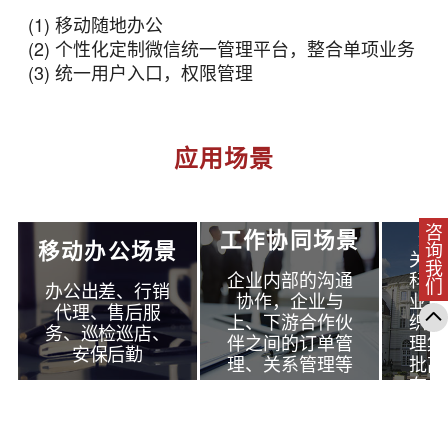
(1) 移动随地办公
(2) 个性化定制微信统一管理平台，整合单项业务
(3) 统一用户入口，权限管理
应用场景
政
咨询我们
适
工作协同场景
移动办公场景
关、
企业内部的沟通
科研
办公出差、行销
协作，企业与
业单
代理、售后服
上、下游合作伙
织、
务、巡检巡店、
伴之间的订单管
理集
安保后勤
理、关系管理等
批高
布便