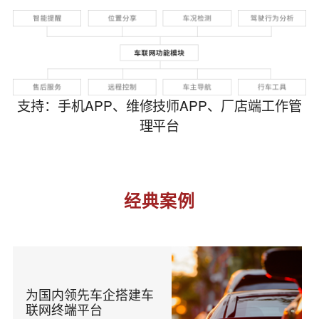
支持：手机APP、维修技师APP、厂店端工作管
理平台
经典案例
为国内领先车企搭建车
联网终端平台