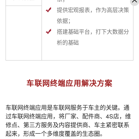
提供宏观报表，作为高层决策
依据；
搭建基础平台，打下大数据分
析的基础
车联网终端应用解决方案
车联网终端应用是车联网服务于车主的关键。通
过车联网终端应用，将厂家、配件商、4S店，维
修点、第三方服务及内容提供商、车主紧密联系
起来，形成一个多维度覆盖的生态圈。